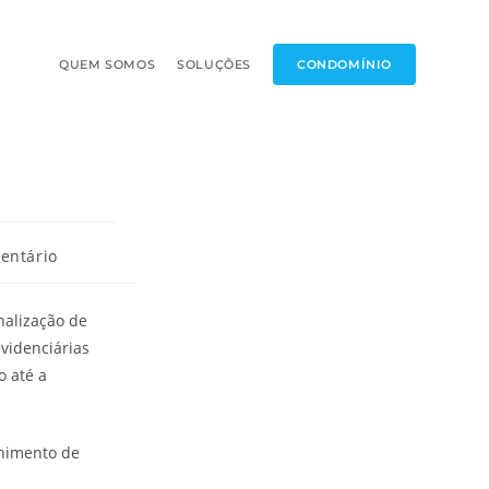
QUEM SOMOS
SOLUÇÕES
CONDOMÍNIO
entário
nalização de
videnciárias
o até a
lhimento de