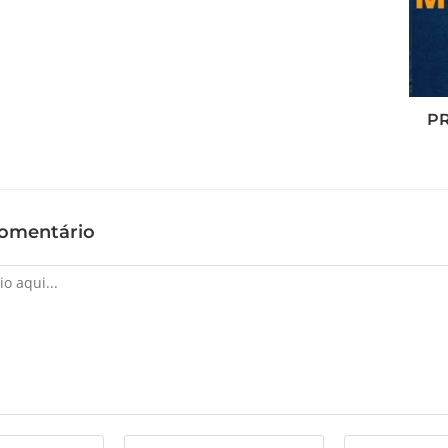
PR
omentário