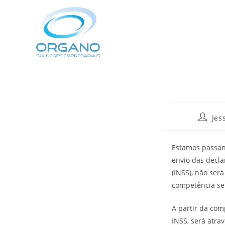
Jes
Estamos passand
envio das decla
(INSS), não ser
competência se
A partir da co
INSS, será atra