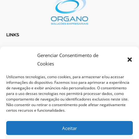
LINKS
Quem somos
Gerenciar Consentimento de
Soluções
Cookies
Blog
Utilizamos tecnologias, como cookies, para armazenar e/ou acessar
Condomínio
informações do dispositivo. Fazemos isso para aprimorar a experiência
Folha de doméstica
de navegação e exibir anúncios não personalizados. O consentimento
Política de privacidade
para o uso dessas tecnologias nos permitirá processar dados, como
comportamento de navegação ou identificadores exclusivos neste site.
Não consentir ou retirar o consentimento pode afetar negativamente
LOCALIZAÇÃO
certos recursos e funcionalidades.
Aceitar
R. Tijucas, 370 – Centro, Joinville – SC, 89204-020